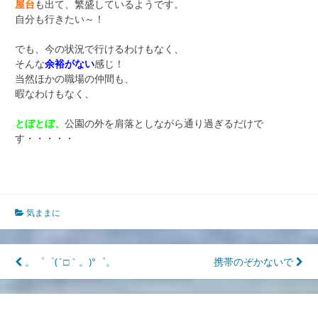
屋台
も出て、繁盛しているようです。
自分も行きたい～！
でも、今の状況で行けるわけもなく、
そんな
余裕がない
感じ！
当然ほかの職場の仲間も、
暇なわけもなく、
とぼとぼ、
公園の外を肩落としながら通り過ぎるだけで
す・・・・・
気ままに
投
。゜゜(´□｀。)°゜。
携帯のぞかないで
稿
ナ