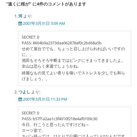
“
遠くに桜が
” に4件のコメントがあります
ビ
ゲ
河
より:
2007年3月31日 5:09 AM
ー
シ
SECRET: 0
PASS: 8604b9a2373daa062878af0c2bd68a5b
ョ
せめて屋台ででも、ちょっと召し上げられればいいですの
ン
に。。
池田もそろそろ中断まではピンクにそまってきましたよ。
全山は恐らく来週でしょうかね。
綺麗なもの見てよい香りを嗅いでストレスを少しでも和ら
げましょう。。
つよし
より:
2007年3月31日 11:33 PM
SECRET: 0
PASS: b57f1a2aa1c3f4010f218e4af0109c30
今日、行こうと思ったんですけどね～
スーツ姿で、
カバン持っては、ひとりで公園には入っていけなんだです