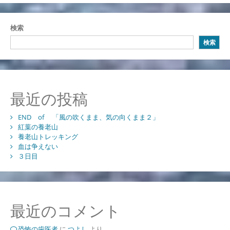
検索
検索
最近の投稿
END of 「風の吹くまま、気の向くまま２」
紅葉の養老山
養老山トレッキング
血は争えない
３日目
最近のコメント
恐怖の歯医者
に
つよし
より