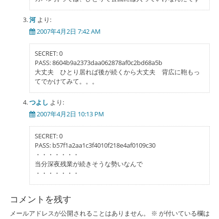
河
より:
2007年4月2日 7:42 AM
SECRET: 0
PASS: 8604b9a2373daa062878af0c2bd68a5b
大丈夫 ひとり居れば後が続くから大丈夫 背広に鞄もっ
てでかけてみて。。。
つよし
より:
2007年4月2日 10:13 PM
SECRET: 0
PASS: b57f1a2aa1c3f4010f218e4af0109c30
・・・・・・・
当分深夜残業が続きそうな勢いなんで
・・・・・・・
コメントを残す
メールアドレスが公開されることはありません。
※
が付いている欄は