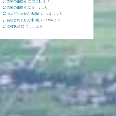
恐怖の歯医者
に
つよし
より
恐怖の歯医者
に
Jenny
より
あなどれません池田山
に
つよし
より
あなどれません池田山
に
naka
より
収穫状況
に
つよし
より