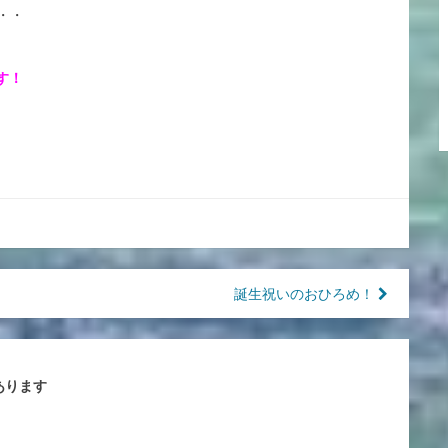
・・
す！
誕生祝いのおひろめ！
あります