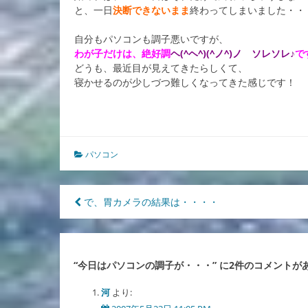
と、一日
決断できないまま
終わってしまいました・・
自分もパソコンも調子悪いですが、
わが子だけは、絶好調
ヘ(^ヘ^)(^ノ^)ノ ソレソレ♪
で
どうも、最近目が見えてきたらしくて、
寝かせるのが少しづつ難しくなってきた感じです！
パソコン
投
で、胃カメラの結果は・・・・
稿
ナ
“
今日はパソコンの調子が・・・
” に2件のコメントが
ビ
ゲ
河
より: