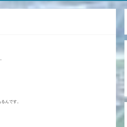
・
・
あるんです。