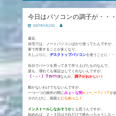
今日はパソコンの調子が・・
2007年5月23日
最近、
自宅では、ノートパソコンばかり使ってたんですが、
家で作業することが多くなり、
久しぶりに、
デスクトップパソコン
を使うことに・・
自分でパーツを買ってきて作り上げたものなんで、
誰も、壊れても保証はしてくれないんですが、
（・∩・）？ｱﾚ??≡3
なんか、
調子がおかしい！
動かないわけでもないんですが、
一つ一つの操作の間に
みょ～な間
n（ー_ー？）ﾝ？
が
そのたびに、画面と
にらめっこ！
インストールしなおそうか
とも思うんですが、
始めれば、２～３日はそれだけで終わっちゃうしな～