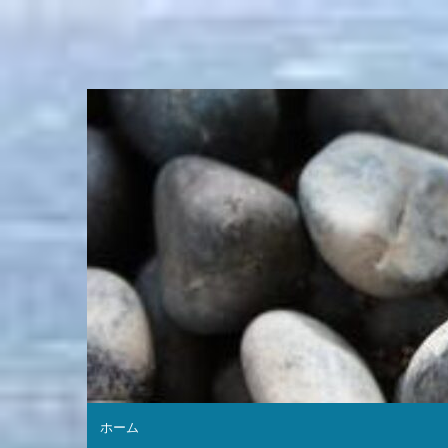
コ
ン
テ
ン
ツ
へ
ス
キ
ッ
プ
ホーム