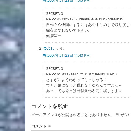
2007年5月23日 11:05 PM
ー
シ
SECRET: 0
PASS: 8604b9a2373daa062878af0c2bd68a5b
ョ
自作ＰＣ快調にするにはあの手この手で取り戻し
ン
徹夜までしないで下さい。
健康第一
つよし
より:
2007年5月23日 11:43 PM
SECRET: 0
PASS: b57f1a2aa1c3f4010f218e4af0109c30
さすがによくわかってらっしゃる！
でも、気になると眠れなくなるんですよね～
あっ、でも今日は日付変わる前に寝ますよ～
コメントを残す
メールアドレスが公開されることはありません。
※
が付
コメント
※