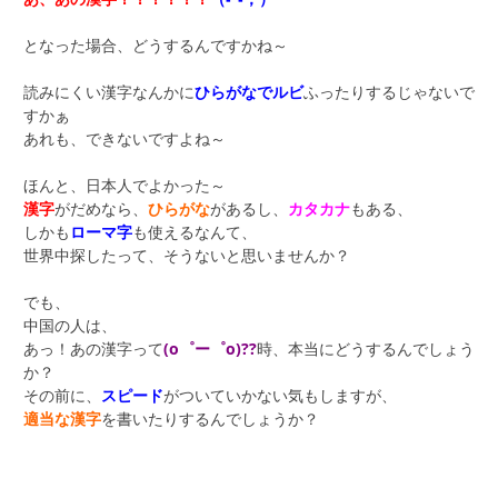
となった場合、どうするんですかね～
読みにくい漢字なんかに
ひらがなでルビ
ふったりするじゃないで
すかぁ
あれも、できないですよね～
ほんと、日本人でよかった～
漢字
がだめなら、
ひらがな
があるし、
カタカナ
もある、
しかも
ローマ字
も使えるなんて、
世界中探したって、そうないと思いませんか？
でも、
中国の人は、
あっ！あの漢字って
(o゜ー゜o)??
時、本当にどうするんでしょう
か？
その前に、
スピード
がついていかない気もしますが、
適当な漢字
を書いたりするんでしょうか？