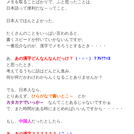
メモを取ることばかりで、ふと思ったことは、
日本語って便利だな～ってこと、
日本人でほんとよかった、
たくさんのことをいっぱい言われると、
書くスピードが付いていかないんですが、
一番厄介なのが、漢字でメモろうとするとき・・・・
あ、
あの漢字どんなんなんだっけ？
（・∩・）？ｱﾚ??≡3
と思ったとき、
考えてるうちに話はどんどん進み、
何が何だかわけわからんくなることありませんか？
でも、日本人なら、
とりあえず、
ひらがなで書いとこ～
とか
カタカナでいっか～
なんてことあるじゃないですかぁ
で、また時間がある時にまとめればいいんですから・・・・・
もし、
中国人
だったとしたら、
あ、あの漢字？？？？？？
（‐”‐；）