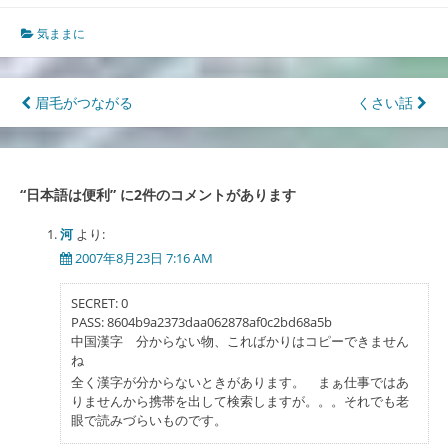
気ままに
投
眉毛がつながる
くさい話
稿
ナ
“
日本語は便利
” に2件のコメントがあります
ビ
ゲ
河
より:
2007年8月23日 7:16 AM
ー
シ
SECRET: 0
PASS: 8604b9a2373daa062878af0c2bd68a5b
ョ
中国漢字 分からない物、こればかりはコピーできません
ン
ね
全く漢字が分からないときがあります。 まぁ仕事ではあ
りませんから携帯を出して検索しますが。。。それでも老
眼で読みづらいものです。