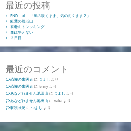
最近の投稿
END of 「風の吹くまま、気の向くまま２」
紅葉の養老山
養老山トレッキング
血は争えない
３日目
最近のコメント
恐怖の歯医者
に
つよし
より
恐怖の歯医者
に
Jenny
より
あなどれません池田山
に
つよし
より
あなどれません池田山
に
naka
より
収穫状況
に
つよし
より