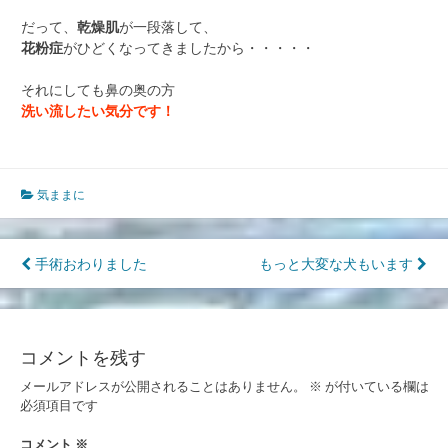
だって、
乾燥肌
が一段落して、
花粉症
がひどくなってきましたから・・・・・
それにしても鼻の奥の方
洗い流したい気分です！
気ままに
投
手術おわりました
もっと大変な犬もいます
稿
ナ
コメントを残す
ビ
メールアドレスが公開されることはありません。
※
が付いている欄は
ゲ
必須項目です
ー
コメント
※