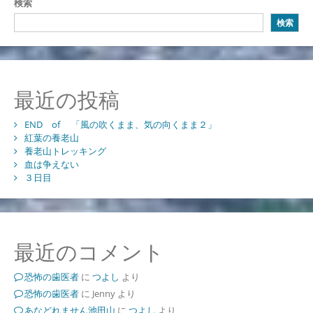
検索
検索
最近の投稿
END of 「風の吹くまま、気の向くまま２」
紅葉の養老山
養老山トレッキング
血は争えない
３日目
最近のコメント
恐怖の歯医者
に
つよし
より
恐怖の歯医者
に
Jenny
より
あなどれません池田山
に
つよし
より