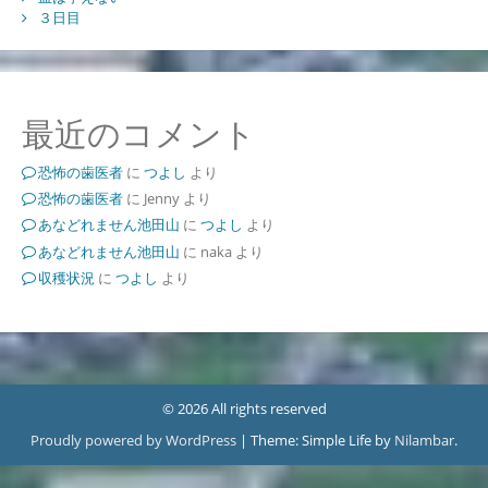
３日目
最近のコメント
恐怖の歯医者
に
つよし
より
恐怖の歯医者
に
Jenny
より
あなどれません池田山
に
つよし
より
あなどれません池田山
に
naka
より
収穫状況
に
つよし
より
© 2026 All rights reserved
Proudly powered by WordPress
|
Theme: Simple Life by
Nilambar
.