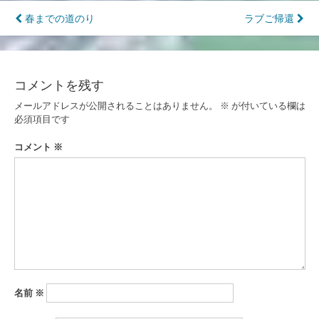
投
春までの道のり
ラブご帰還
稿
ナ
コメントを残す
ビ
メールアドレスが公開されることはありません。
※
が付いている欄は
ゲ
必須項目です
ー
コメント
※
シ
ョ
ン
名前
※