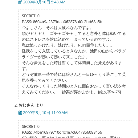
2009年3月10日 5:48 AM
ー
シ
SECRET: 0
PASS: 8604b9a2373daa062878af0c2bd68a5b
ョ
つよしさん それは大疲れなんですよ。
ン
頭がヤカヤカ ゴチャゴチャしてると意外と体は動いてる
のにストレスを陰に込めてしまっているのですよ。
私は追っかけたり、逃げたり、RUN競争したり。。
怪我をして入院しているときなんか、池田の山からパラグ
ライダーが沸いて沸いて来ましたよ。
そんな夢見をした時は暫くして体調崩した覚えがありま
す。
どうぞ健康一番で時には娘さんと一日ゆっくり過ごして英
気を養ってみてください。
そんなゆっくりした時間のときに面白おかしく言い訳を考
えてみてください。 妙案が浮かぶかも。[絵文字:v-75]
おじさん
より:
2009年3月10日 11:00 AM
SECRET: 0
PASS: 74be16979710d4c4e7c6647856088456