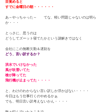
目覚めると
すでに金曜日の朝・・・・・・
あ～やっちゃった～ てな、軽い問題じゃないのは明ら
か・・・
とっさに、思うのは
どうしてズーット寝てたかという謎解きではなく
会社にこの無断欠勤＆遅刻を
どう、言い訳するか？
洪水でいけなかった
風が吹雪いてた
槍が降ってた
飛行機が止まってた・・・・
と、わけのわからない言い訳しか浮かばない・・・・
今日はもう仕事行くのやめるかぁ
でも、明日言い訳考えないかん・・・・
散々悩んでいたところで、