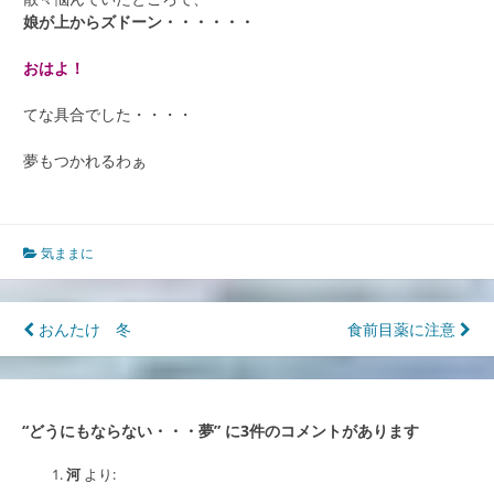
娘が上からズドーン・・・・・・
おはよ！
てな具合でした・・・・
夢もつかれるわぁ
気ままに
投
おんたけ 冬
食前目薬に注意
稿
ナ
“
どうにもならない・・・夢
” に3件のコメントがあります
ビ
ゲ
河
より: