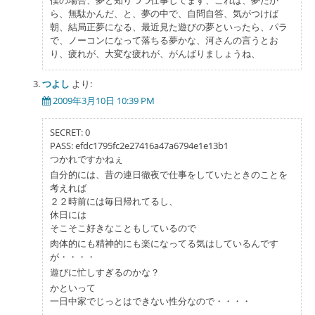
僕の場合、夢と知りつつ仕事してます、これは、夢だか
ら、無駄かんだ、と、夢の中で、自問自答、気がつけば
朝、結局正夢になる、最近見た遊びの夢といったら、パラ
で、ノーコンになって落ちる夢かな、河さんの言うとお
り、疲れが、大変な疲れが、がんばりましょうね、
つよし
より:
2009年3月10日 10:39 PM
SECRET: 0
PASS: efdc1795fc2e27416a47a6794e1e13b1
つかれですかねぇ
自分的には、昔の連日徹夜で仕事をしていたときのことを
考えれば
２２時前には毎日帰れてるし、
休日には
そこそこ好きなこともしているので
肉体的にも精神的にも楽になってる気はしているんです
が・・・・
遊びに忙しすぎるのかな？
かといって
一日中家でじっとはできない性分なので・・・・