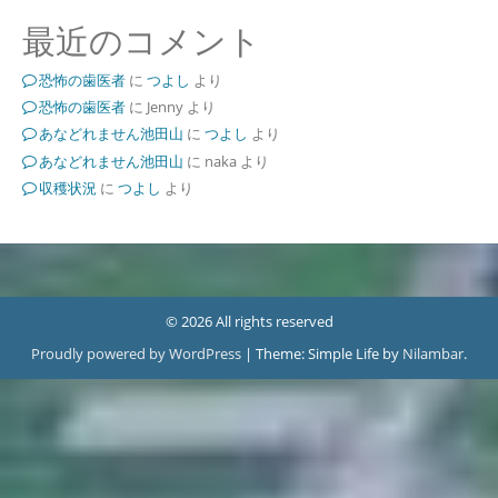
最近のコメント
恐怖の歯医者
に
つよし
より
恐怖の歯医者
に
Jenny
より
あなどれません池田山
に
つよし
より
あなどれません池田山
に
naka
より
収穫状況
に
つよし
より
© 2026 All rights reserved
Proudly powered by WordPress
|
Theme: Simple Life by
Nilambar
.