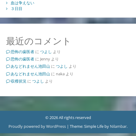
血は争えない
３日目
最近のコメント
恐怖の歯医者
に
つよし
より
恐怖の歯医者
に
Jenny
より
あなどれません池田山
に
つよし
より
あなどれません池田山
に
naka
より
収穫状況
に
つよし
より
© 2026 All rights reserved
Proudly powered by WordPress
|
Theme: Simple Life by
Nilambar
.