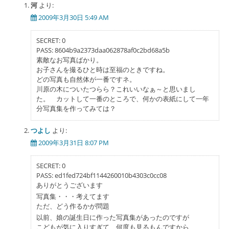
ゲ
河
より:
2009年3月30日 5:49 AM
ー
シ
SECRET: 0
PASS: 8604b9a2373daa062878af0c2bd68a5b
ョ
素敵なお写真ばかり。
ン
お子さんを撮るひと時は至福のときですね。
どの写真も自然体が一番ですネ。
川原の木についたつらら？これいいなぁ～と思いまし
た。 カットして一番のところで、何かの表紙にして一年
分写真集を作ってみては？
つよし
より:
2009年3月31日 8:07 PM
SECRET: 0
PASS: ed1fed724bf1144260010b4303c0cc08
ありがとうございます
写真集・・・考えてます
ただ、どう作るかが問題
以前、娘の誕生日に作った写真集があったのですが
こどもが気に入りすぎて、何度も見るもんですから