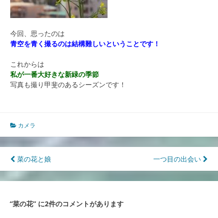
今回、思ったのは
青空を青く撮るのは結構難しいということです！
これからは
私が一番大好きな新緑の季節
写真も撮り甲斐のあるシーズンです！
カメラ
投
菜の花と娘
一つ目の出会い
稿
ナ
“
菜の花
” に2件のコメントがあります
ビ