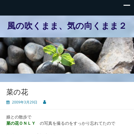
風の吹くまま、気の向くまま２
菜の花
2009年3月29日
娘との散歩で
菜の花ＯＮＬＹ
の写真を撮るのをすっかり忘れてたので