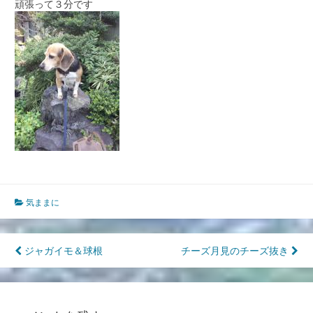
頑張って３分です
気ままに
投
ジャガイモ＆球根
チーズ月見のチーズ抜き
稿
ナ